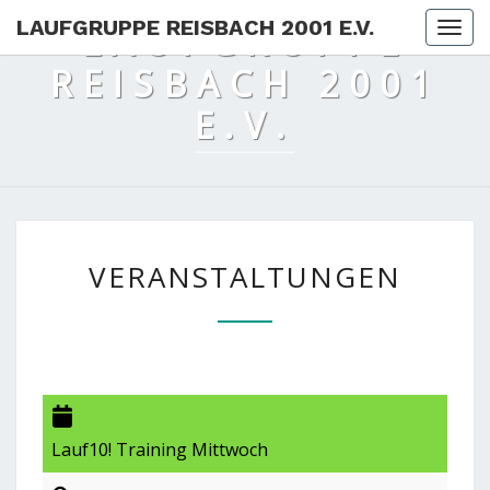
LAUFGRUPPE REISBACH 2001 E.V.
LAUFGRUPPE
Togg
REISBACH 2001
E.V.
VERANSTALTUNGEN
VERANSTALTUNGEN
Lauf10! Training Mittwoch