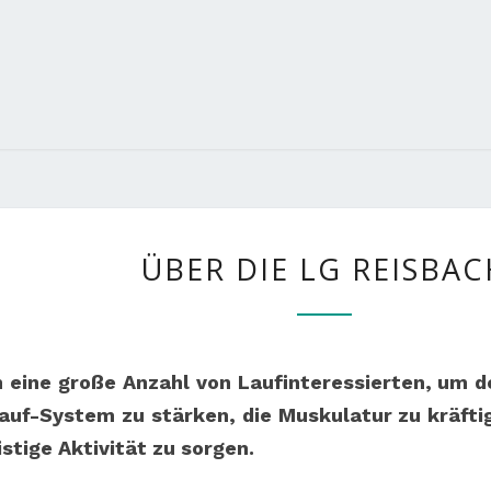
ÜBER
ÜBER DIE LG REISBAC
DIE
LG
REISBACH
th eine große Anzahl von Laufinteressierten, u
uf-System zu stärken, die Muskulatur zu kräfti
stige Aktivität zu sorgen.