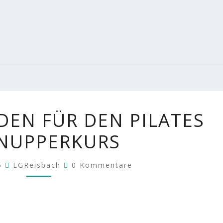
JETZT
DEN FÜR DEN PILATES
ANMELDEN
NUPPERKURS
FÜR
DEN
Kommentare
15
LGReisbach
0 Kommentare
PILATES
SCHNUPPERKURS