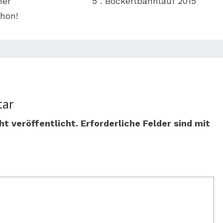
her
5 . Bockerlbahnlauf 2015
thon!
tar
ht veröffentlicht.
Erforderliche Felder sind mit