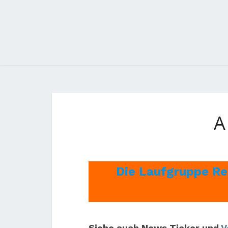
A
Die Laufgruppe Re
Siehe auch News Ticker und
V