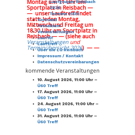
Montag um 11 Uhr am
Laufgruppe Reisbach
Sportplatz in Reisbach
—
2026
—
u
nser Lauftreff findet
Termine 2026
statt: Jeden Montag,
Vorstand
Mittwoch und Freitag um
Fotoalbum
18.30 Uhr am Sportplatz in
Veranstaltungen
Reisbach
— —
(siehe auch
Lauf10!
Veranstaltungen
und
Lauftreff
Terminübersicht 2026
) — —
Über die LG Reisbach
Impressum / Kontakt
Datenschutzvereinbarungen
kommende Veranstaltungen
10. August 2026
,
11:00 Uhr –
Ü60 Treff
17. August 2026
,
11:00 Uhr –
Ü60 Treff
24. August 2026
,
11:00 Uhr –
Ü60 Treff
31. August 2026
,
11:00 Uhr –
Ü60 Treff