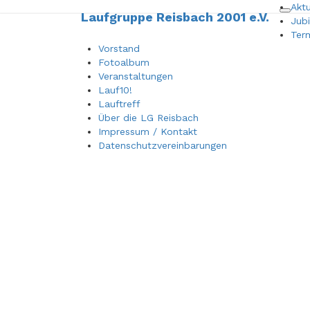
Aktu
Laufgruppe Reisbach 2001 e.V.
Laufgruppe Reisbach 2001 
Togg
Jub
Ter
Vorstand
Fotoalbum
Veranstaltungen
Lauf10!
Lauftreff
Über die LG Reisbach
Impressum / Kontakt
Datenschutzvereinbarungen