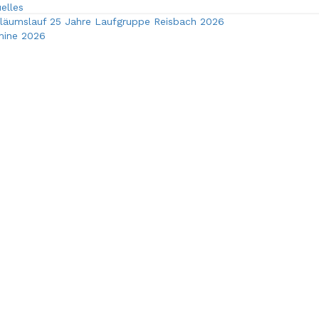
elles
e.V.
le navigation
iläumslauf 25 Jahre Laufgruppe Reisbach 2026
mine 2026