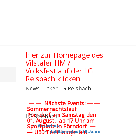
hier zur Homepage des
Vilstaler HM /
Volksfestlauf der LG
Reisbach klicken
News Ticker LG Reisbach
— —
Nächste
Events:
— —
Sommernachtslauf
Pörndorf am Samstag den
LG Reisbach
01. August,
ab 17 Uhr
am
Sportplatz in Pörndorf
—
Aktuelles
—
Ü60 Treff immer am
Jubiläumslauf 25 Jahre