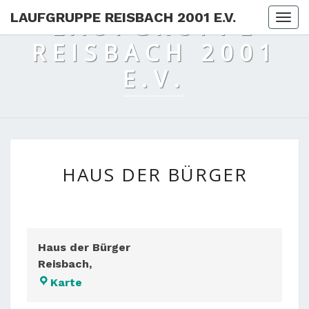
Skip
LAUFGRUPPE REISBACH 2001 E.V.
LAUFGRUPPE
Togg
to
REISBACH 2001
content
E.V.
HAUS
HAUS DER BÜRGER
DER
BÜRGER
Haus der Bürger
Reisbach
,
Haus
Karte
der