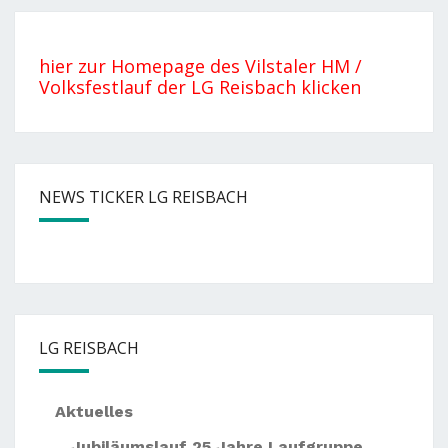
hier zur Homepage des Vilstaler HM /
Volksfestlauf der LG Reisbach klicken
NEWS TICKER LG REISBACH
— —
Nächste
Events:
— —
Sommernachtslauf Pörndo
LG REISBACH
Aktuelles
Jubiläumslauf 25 Jahre Laufgruppe