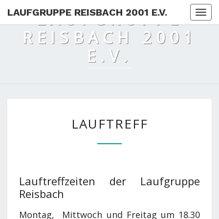
LAUFGRUPPE REISBACH 2001 E.V.
LAUFGRUPPE
Togg
REISBACH 2001
E.V.
LAUFTREFF
LAUFTREFF
Lauftreffzeiten der Laufgruppe
Reisbach
Montag, Mittwoch und Freitag um 18.30