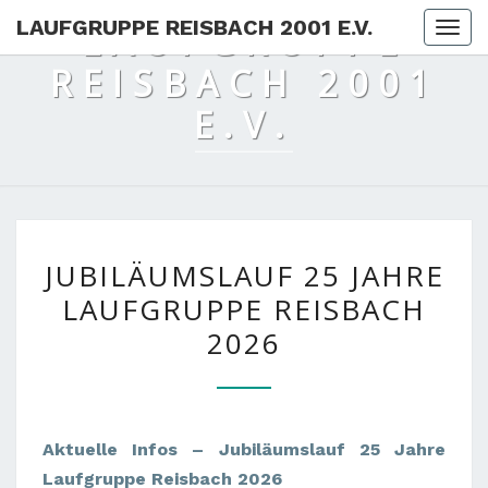
LAUFGRUPPE REISBACH 2001 E.V.
LAUFGRUPPE
Togg
REISBACH 2001
E.V.
JUBILÄUMSLAUF
JUBILÄUMSLAUF 25 JAHRE
25
LAUFGRUPPE REISBACH
JAHRE
2026
LAUFGRUPPE
REISBACH
2026
Aktuelle Infos – Jubiläumslauf 25 Jahre
Laufgruppe Reisbach 2026